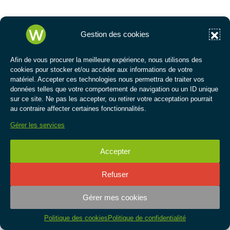
Gestion des cookies
Afin de vous procurer la meilleure expérience, nous utilisons des
cookies pour stocker et/ou accéder aux informations de votre
matériel. Accepter ces technologies nous permettra de traiter vos
données telles que votre comportement de navigation ou un ID unique
sur ce site. Ne pas les accepter, ou retirer votre acceptation pourrait
au contraire affecter certaines fonctionnalités.
Gérer les services
tre page facebook
Accepter
tre page instagram
Refuser
re page linkedin
Gérer mes cookies
tre page youtube
Ouvri
Politique des cookies
Politique de confidentialité