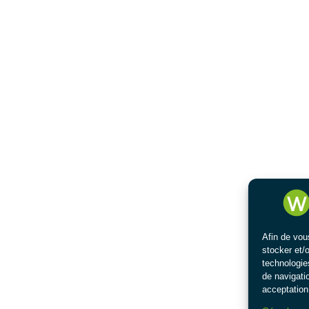
Afin de vou
stocker et/
technologie
de navigatio
acceptation 