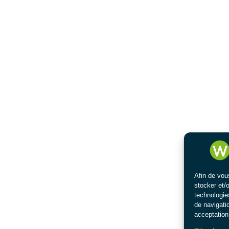
Afin de vou
stocker et/
technologie
de navigatio
acceptation 