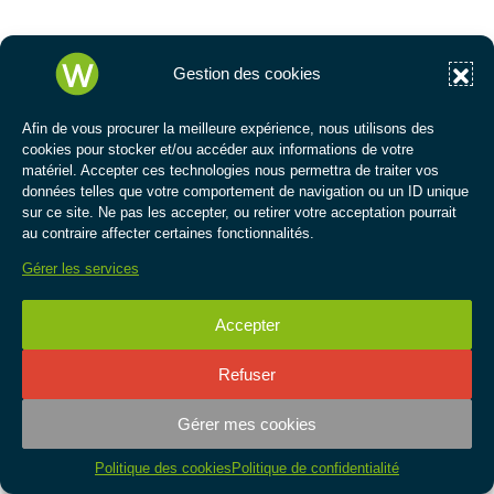
Gestion des cookies
Afin de vous procurer la meilleure expérience, nous utilisons des
cookies pour stocker et/ou accéder aux informations de votre
matériel. Accepter ces technologies nous permettra de traiter vos
données telles que votre comportement de navigation ou un ID unique
sur ce site. Ne pas les accepter, ou retirer votre acceptation pourrait
au contraire affecter certaines fonctionnalités.
Gérer les services
tre page facebook
Accepter
tre page instagram
Refuser
re page linkedin
Gérer mes cookies
tre page youtube
Ouvri
Politique des cookies
Politique de confidentialité